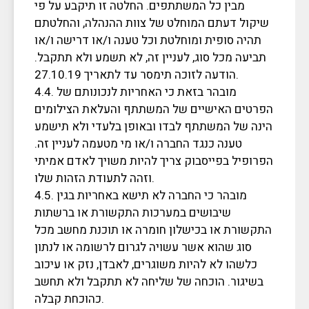
מבין כל המשתתפים. החלטה זו תיקבע על פי
שיקול דעתם המוחלט של צוות ההנהלה, והחלטתם
תהיה סופית ומוחלטת וכל טענה ו/או דרישה ו/או
תביעה מכל סוג, לעניין זה, לא תשמע ולא תתקבל.
הודעה לזוכה תימסר עד לתאריך 27.10.19.
4.4. מובהר בזאת כי האחריות לנכונותם של
הפרטים האישיים של המשתתף והעלאת הצילומים
הינה של המשתתף לבדו ובאופן בלעדי ולא תישמע
טענה כנגד החברה ו/או מי מטעמה לעניין זה.
הפרופיל בפייסבוק צריך להיות משויך לאדם אמיתי
וזהה לתעודת הזהות שלו.
4.5. מובהר כי החברה לא תישא באחריות בגין
שיבושים במערכות התקשורת או ברשתות
התקשורת או בכישלון חומרה או תוכנת מחשב מכל
סוג שהוא אשר עשויה לגרום לרשומה או לנתון
כלשהו לא להיות משוגרים, לאבדן, נזק או עיכוב
בשיגור. הוכחה של שליחה לא תתקבל ולא תחשב
כהוכחת קבלה.