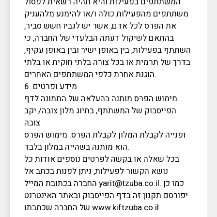
המשתתפים בפעילות והיא תהיה רשאית לפסול
משתתפים מהפעילות כולה ו/או להימנע מלהעניק
את הפרס לכל אדם, אשר יש לגביו חשש סביר,
בהתאם לשיקול דעתה הבלעדי של החברה, כי
השתתף בפעילות, בין באופן ישיר ובין באופן עקיף,
בדרך של תרמית או בכל צורה בלתי חוקית או בלתי
הוגנת אחרת כלפי המשתתפים האחרים.
6. מידע ופרטים
מימוש הפרס מותנה בהעלאה של התמונה לדף
הפייסבוק של המשתתף, בתיוג מלון צובה/ יקב
צובה
ופנייה לקבלת המלון לקבלת הפרס. מימוש הפרס
הוא מותנה בשהייה במלון בלבד.
בכל שאלה או בקשה לפרטים נוספים אודות כל
נושא הקשור לפעילות, ניתן לפנות בכתב אל
החברה בכתובת המייל yarit@tzuba.co.il. כמו כן
יפורסם תקנון זה בדף הפייסבוק ובאתר האינטרנט
של החברה שכתבתו www.kiftzuba.co.il