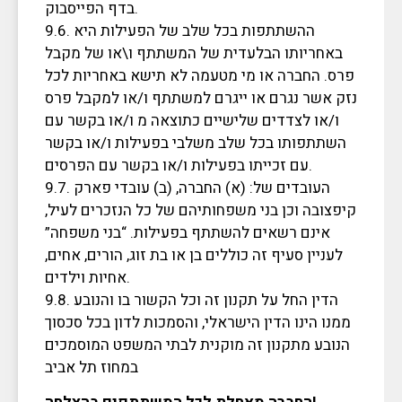
בדף הפייסבוק.
9.6. ההשתתפות בכל שלב של הפעילות היא
באחריותו הבלעדית של המשתתף ו\או של מקבל
פרס. החברה או מי מטעמה לא תישא באחריות לכל
נזק אשר נגרם או ייגרם למשתתף ו/או למקבל פרס
ו/או לצדדים שלישיים כתוצאה מ ו/או בקשר עם
השתתפותו בכל שלב משלבי בפעילות ו/או בקשר
עם זכייתו בפעילות ו/או בקשר עם הפרסים.
9.7. העובדים של: (א) החברה, (ב) עובדי פארק
קיפצובה וכן בני משפחותיהם של כל הנזכרים לעיל,
אינם רשאים להשתתף בפעילות. “בני משפחה”
לעניין סעיף זה כוללים בן או בת זוג, הורים, אחים,
אחיות וילדים.
9.8. הדין החל על תקנון זה וכל הקשור בו והנובע
ממנו הינו הדין הישראלי, והסמכות לדון בכל סכסוך
הנובע מתקנון זה מוקנית לבתי המשפט המוסמכים
במחוז תל אביב