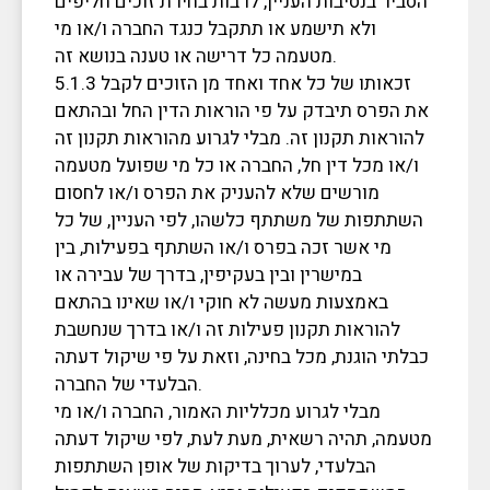
הסביר בנסיבות העניין, לרבות בחירת זוכים חליפים
ולא תישמע או תתקבל כנגד החברה ו/או מי
מטעמה כל דרישה או טענה בנושא זה.
5.1.3 זכאותו של כל אחד ואחד מן הזוכים לקבל
את הפרס תיבדק על פי הוראות הדין החל ובהתאם
להוראות תקנון זה. מבלי לגרוע מהוראות תקנון זה
ו/או מכל דין חל, החברה או כל מי שפועל מטעמה
מורשים שלא להעניק את הפרס ו/או לחסום
השתתפות של משתתף כלשהו, לפי העניין, של כל
מי אשר זכה בפרס ו/או השתתף בפעילות, בין
במישרין ובין בעקיפין, בדרך של עבירה או
באמצעות מעשה לא חוקי ו/או שאינו בהתאם
להוראות תקנון פעילות זה ו/או בדרך שנחשבת
כבלתי הוגנת, מכל בחינה, וזאת על פי שיקול דעתה
הבלעדי של החברה.
מבלי לגרוע מכלליות האמור, החברה ו/או מי
מטעמה, תהיה רשאית, מעת לעת, לפי שיקול דעתה
הבלעדי, לערוך בדיקות של אופן השתתפות