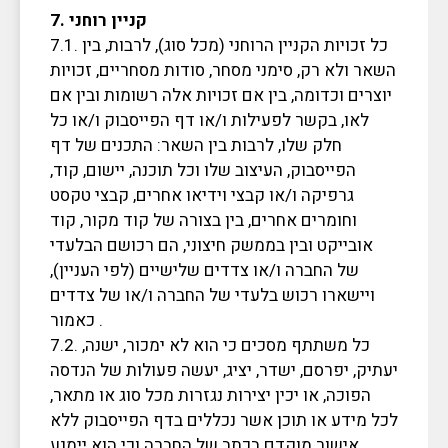
7. קניין רוחני
7.1. כל זכויות הקניין הרוחני (מכל סוג), לרבות, בין
השאר ולא רק, סימני מסחר, סודות מסחריים, זכויות
יוצרים וכדומה, בין אם זכויות אלה רשומות ובין אם
לאו, בקשר לפעילות ו/או דף הפייסבוק ו/או כל
חלק שלו, לרבות בין השאר: התכנים של דף
הפייסבוק, העיצוב שלו וכל תוכנה, יישום, קוד,
גרפיקה ו/או קבצי וידיאו אחרים, קבצי טקסט
וחומרים אחרים, בין בצורה של קוד מקור, קוד
אובייקט ובין בממשק חיצוני, הם רכושם הבלעדי
של החברה ו/או צדדים שלישיים (לפי העניין),
ויישארו רכוש בלעדי של החברה ו/או של צדדים
כאמור .
7.2. כל משתתף מסכים כי הוא לא ימכור, ישנה,
יעתיק, יפרסם, ישדר, יציג, יעשה פעולות של הנדסה
הפוכה, או יכין יצירות נגזרות מכל סוג או מתאר,
לכל מידע או תוכן אשר נכללים בדף הפייסבוק ללא
אישור מוקדם בכתב של החברה וכי הוא יימנע