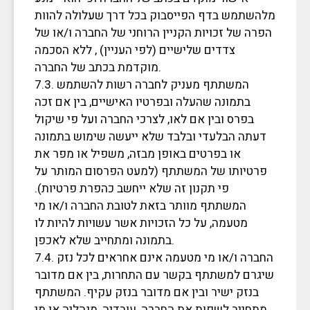
מלהשתמש בדף הפייסבוק בכל דרך שעלולה להוות
הפרה של זכויות הקניין הרוחני של החברה ו/או של
צדדים שלישיים (לפי העניין) , ללא הסכמה
מוקדמת בכתב של החברה.
7.3. המשתתף מעניק לחברה רשות להשתמש
בתמונה שהעלה ובפרטיו האישיים, בין אם זכה
בפרס ובין אם לאו, לצרכי החברה ועל פי שיקול
דעתה הבלעדי ובלבד שלא ייעשה שימוש בתמונה
או בפרטים באופן מבזה, משפיל או מפר את
פרטיותו של המשתתף (למעט הפרסום המותר על
פי תקנון זה שלא ייחשב כהפרת פרטיות).
המשתתף מוותר בזאת לטובת החברה ו/או מי
מטעמה, על כל הזכויות אשר עשויות להיות לו
בתמונה ומתחייב שלא לאכפן.
7.4. החברה ו/או מי מטעמה אינם אחראים לכל נזק
שיגרם למשתתף בקשר עם התחרות, בין אם מדובר
בנזק ישיר ובין אם מדובר בנזק עקיף. המשתתף
מתחייב לשפות את החברה, עובדיה, מנהליה או מי