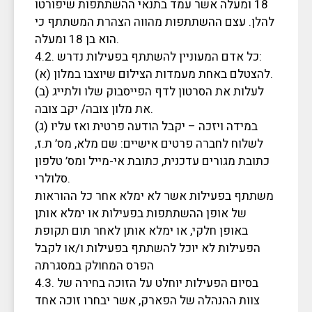
18 ומעלה אשר עמד בתנאי ההשתתפות שיפורטו
להלן. עצם ההשתתפות מהווה הצהרת המשתתף כי
הוא בן 18 ומעלה.
4.2. כל אדם המעוניין להשתתף בפעילות נדרש:
(א) להצטלם באחת מעמדות הצילום שיוצבו במלון.
(ב) לעלות את הסרטון לדף הפייסבוק שלו ולתייג
את מלון צובה/ יקב צובה.
(ג) במידה ויזכה – יקבל הודעה פרטית ואז עליו
לשלוח לחברה פרטים אישיים: שם מלא, מס’ ת.ז,
כתובת מגורים עדכנית, כתובת אי-מייל ומס’ טלפון
סלולרי.
משתתף בפעילות אשר לא ימלא אחר כל ההוראות
של אופן ההשתתפות בפעילות או ימלא אותן
באופן חלקי, או ימלא אותן לאחר תום תקופת
הפעילות לא יוכל להשתתף בפעילות ו/או לקבל
הפרס המחולק במסגרתה
4.3. בסיום הפעילות יוחלט על הזוכה בחירה של
צוות ההנהלה של הפארק, אשר יבחרו זוכה אחד