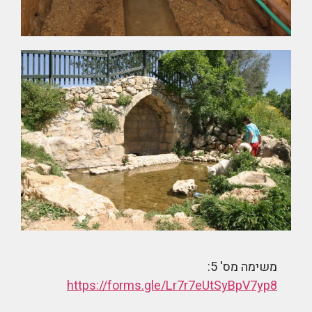
משימה מס' 5:
https://forms.gle/Lr7r7eUtSyBpV7yp8