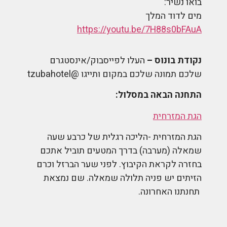
בואו נשיר:
מים לדוד המלך
https://youtu.be/7H88s0bFAuA
נקודת בונוס –
העלו לפייסבוק/אינסטגרם
שלכם תמונה שלכם במקום ותייגו @tzubahotel
התחנה הבאה במסלול:
הגת המזרחית
הגת המזרחית -הליכה רגלית של כרבע שעה
שמאלה (מערבה) בדרך המטעים תוביל אתכם
בחזרה לקראת הקיבוץ. לפני שער הברזל וכרם
הזיתים יש פניה תלולה שמאלה. שם נמצאת
תחנתנו האחרונה.