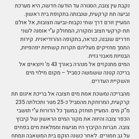
נקבת עין צובה, הסגורה עד הודעה חדשה, היא מערכת
נביעה תת קרקעית, שנבנתה בתקופת בית ראשון.
המעיין זורם דרך שתי נקבות-נביעה חצובות, אל אולם
תת-קרקעי חצוב ומקורה, המחולק ע"י אומנה לשני
חדרים שנבנה, כנראה, בתקופה ההרודיאנית. קירות
התמך מחזיקים מעליהם תקרות קשתיות יפהפיות,
הבנויות מאבני גזית.
המים מתנקזים אל מנהרה באורך 43 מ' ויוצאים אל
בריכה קטנה ששמשה כסביל – מקום מילוי מים
והשקיית העדרים.
מהבריכה נמשכת אמת מים חצובה אל בריכת איגום תת
קרקעית, המרוחקת מהסביל כ-25 מטר ותכולתה 235
מ"ק מים. המעיין תוחזק במשך כל הדורות ע"י תושבי
הכפר צובה והיווה את מקור המים הראשון של קיבוץ
צובה. חברות הקיבוץ היו מגיעות וממלאות מים בפחים
על גב חמורים. לאחר כשנה הוקם בית המשאבה ונמתח