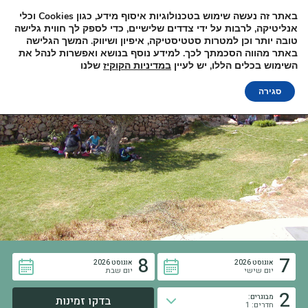
באתר זה נעשה שימוש בטכנולוגיות איסוף מידע, כגון
Cookies
וכלי
למידע והזמנות
אנליטיקה, לרבות על ידי צדדים שלישיים, כדי לספק לך חווית גלישה
טובה יותר וכן למטרות סטטיסטיקה, איפיון ושיווק. המשך הגלישה
02-5347000
באתר מהווה הסכמתך לכך. למידע נוסף בנושא ואפשרות לנהל את
השימוש בכלים הללו, יש לעיין
במדיניות הקוקיז
שלנו
סגירה
8
7
אוגוסט 2026
אוגוסט 2026
יום שישי
יום שבת
2
מבוגרים:
חדרים: 1