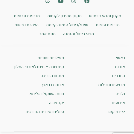
תקנון ותנאי שימוש
תקנון מועדון לקוחות
מדיניות פרטיות
מדיניות עוגיות
שינוי/ביטול הזמנה קיימת
הצהרת נגישות
תנאי ביטול והזמנה
מפת אתר
ראשי
פעילויות וחוויות
אודות
קיפצובה – חינם לאורחי המלון
החדרים
מתחם הבריכה
מבצעים וחבילות
ארוחת בראנץ’
גלריה
חוות השוקולד גליתא
אירועים
יקב צובה
יצירת קשר
טיולים וסיורים מודרכים