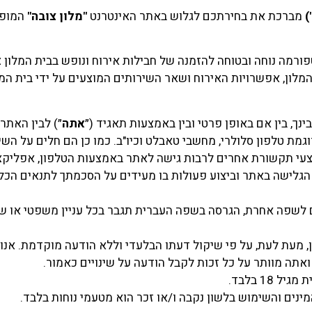
מברכת את בחירתכם לגלוש באתר האינטרנט
"מלון צובה"
המופע
מה נוחה ובטוחה להזמנה של חבילות אירוח ונופש בבית המלון צו
לון, אפשרויות האירוח ושאר השירותים המוצעים על ידי בית המל
נך, בין אם באופן פרטי ובין באמצעות תאגיד (״
אתה
״) לבין האתר
ת טלפון סלולרי, מחשבי טאבלט וכיו"ב. כמו כן הם חלים על השי
צעי תקשורת אחרים לרבות גישה לאתר באמצעות הטלפון, אפליקצי
הגלישה באתר וביצוע פעולות בו מעידים על הסכמתך לתנאים הכלו
ום לשפה אחרת, הגרסה בשפה העברית תגבר בכל עניין משפטי או 
 מעת לעת, על פי שיקול דעתו הבלעדי וללא הודעה מוקדמת. אנו נ
 ואתה מוותר על כל זכות לקבל הודעה על שינויים כאמור.
1 בלבד.
מינים והשימוש בלשון נקבה ו/או זכר הוא מטעמי נוחות בלבד.