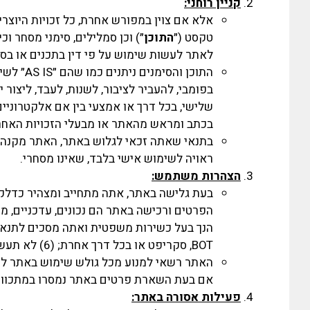
קניין רוחני:
אלא אם צוין במפורש אחרת, כל זכויות היוצרים 
טקסט (״
התוכן
״) וכן סמלילים, סימני מסחר וכיו
לאתר לעשות שימוש על פי דין בתכנים או בסי
התוכן ו
בפומבי, להעביר לציבור, לשנות, לעבד, ליצור י
שלישי, בכל דרך או אמצעי בין אם אלקטרוניי
בכתב ומראש מהאתר או מבעלי הזכויות האחרים
בתנאי שאתה זכאי לגלוש באתר, האתר מקנה לך
ראויה לשימוש אישי בלבד, שאינו מסחרי.
הצהרות משתמש:
BOT, סקריפט או בכל דרך אחרת; (6) לא תעשה שימוש בלתי חוקי באתר; (7) השימוש שלך באתר לא יפר כל חוק או תקנה רלוונטיים.
האתר רשאי למנוע מכל גולש שימוש באתר לפי
אם בעת השארת פרטים באתר נמסרו במתכוון פ
פעילות אסורה
באתר: