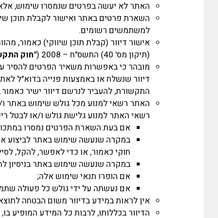
האתר לא יעשה בפרטים שנמסרו שימוש, אלא 
השארת פרטים באתר ואישור לקבלת תוכן שיווקי
למשתמשים רשומים.
אישור דיוור (קבלת תוכן שיווקי) כאמור, מה
(תיקון מס' 40) התשס"ח – 2008 (
"חוק התקש
מובהר כי באפשרות משאיר הפרטים להסיר עצ
דיוור שנשלח או באמצעות פנייה בדוא"ל לאתר
התקשורת, להעביר לנרשם דיוור ישיר כאמור.
האתר רשאי למנוע מכל גולש שימוש באתר ו/א
רשאי האתר למנוע גלישת גולש ו/או לבטל רי
אם בעת השארת הפרטים נמסרו במתכוון
במקרה שנעשה שימוש באתר לביצוע או כ
חוקי כאמור, או כדי לאפשר, להקל, לסיי
במקרה שנעשה שימוש באתר בניסיון לה
אם הופרו תנאי שימוש אלה;
אם נעשתה על ידי גולש כל פעולה שת
אין לראות במידע בדיוור משום הבטחה לתוצאה
הדיוור בכללותו, לרבות כל המידע המופיע בו, מ