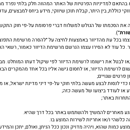
בהתאם למדיניות הפרטיות של האתר המהווה חלק בלתי נפרד מהת
 כוללת, בין היתר, קבלת תוכן שיווקי, מידע ביחס למבצעים, עדכ
ווה את הסכמתו של הגולש למשלוח דברי פרסומת על-פי חוק התקשו
ורת"
).
מו בכל עת מהדיוור באמצעות לחיצה על "להסרה מרשימת התפוצ
. כל עוד לא הסירו עצמו הנרשם מרשימת הדיוור כאמור, רשאי הא
ו לבטל את רישומו לרשימת הדיוור לפי שיקול דעתו המוחלט. מבל
שום לרשימת הדיוור, או לחסום גישה אליו בכל אחד מהמקרים הבא
 פרטים שגויים;
די לנסות לבצע מעשה בלתי חוקי על-פי דיני מדינת ישראל, או מ
ע או לעודד ביצועו של מעשה כזה;
תחרות באתר;
מנע מאחרים להמשיך ולהשתמש באתר בכל דרך שהיא.
 כלשהי ו/או אחריות לשירות המוצע בו.
וצע כמות שהוא, ויהיה מדויק ונכון ככל הניתן, ואולם, יתכן והמידע