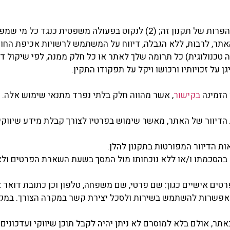
אנו שומרים לעצמנו את הזכות: (1) לפקח על הפרות של תקנון זה; (2) לנקוט בפעולה מ
נה טכנולוגית) כל תרומה שלך לאתר או כל חלק ממנה, לפי שיקול 
 הזמינה
בקישור
, אשר מהווה חלק בלתי נפרד מתנאי שימוש אלה.
יוור של האתר, מאשר שימוש בפרטיו לצורך קבלת מידע שיווקי,
ת הדיוור המפורטות בתקנון להלן.
הסכמתו ו/או ללא נוכחותו מול המסך בשעת השארת הפרטים ולאח
ם אישיים כגון: שם פרטי, שם משפחה, טלפון וכן כתובת דואר א
האפשרות להשתמש בשירות ולסכל יצירת קשר במקרה הצורך. במקר
אתר, אולם בלא למוסרם לא ניתן יהיה לקבל תוכן שיווקי ועדכונים