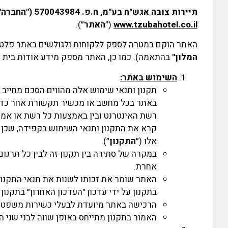
תיירות צובה אגש"ח בע"מ, ח.פ. 570043984 ("החברה")
www.tzubahotel.co.il
(״
האתר
״).
האתר הוקם במטרה לספק ללקוחות ולגולשים באתר פלטפור
המלון"
בהתאמה). כמו כן, האתר מספק מידע אודות בית המ
השימוש באתר:
תקנון ותנאי שימוש אלה מהווים הסכם מחייב בי
באתר בכל מחשב או מכשיר תקשורת אחר כדוגמ
רשת האינטרנט ובין באמצעות כל רשת או אמ
קרא את התקנון ותנאי השימוש בקפידה, שכן 
אלו (״
התקנון
״).
במקרה של סתירה בין תקנון זה לבין כל תרג
אחרת.
האתר שומר את זכותו לשנות את תנאי התקנון,
בתקנון על ידי עדכון "העדכון האחרון״ בתקנון
הרכישה באתר מיועדת לבעלי כשירות משפטית מגיל 8
האמור בתקנון מתייחס באופן שווה לבני שני ה