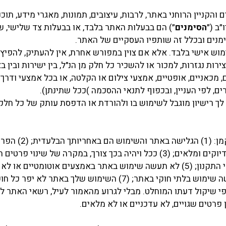
והקניין הרוחני באתר, לרבות, עיצובים, תמונות, מאגרי מידע, תוכנו
״ב (״
הסימנים
״) הם בבעלות האתר בלבד, או בבעלות צד שלישי, ש
מנים ובכלל זה שותפיו העסקיים של האתר.
הסימנים ניתנים כמו שהם ״AS IS״ לשימוש אישי בלבד. אלא אם צוין במפורש אחרת, אין להעתיק
צירות נגזרות, למכור או להשכיר כל חלק מן הנ"ל, בין ישירות ובין
ם, מכאניים, אופטיים, אמצעי צילום או הקלטה, או בכל אמצעי וד
, לפי העניין, ובכפוף לתנאי ההסכמה )ככל שתינתן).
 רישיון מוגבל לשימוש בו ולהורדת או הדפסת עותק של כל חלק 
בעת גלישה באתר, אתה מתח
הנך בעל כשירות משפטית ואתה מסכים לתנאי התקנון; (5) לא תעשה שימוש באתר באמצעים א
 שיקול דעתו המוחלט. מבלי לגרוע מהאמור לעיל, רשאי האתר לח
רטים שגויים, לא עדכניים או לא מלאים.