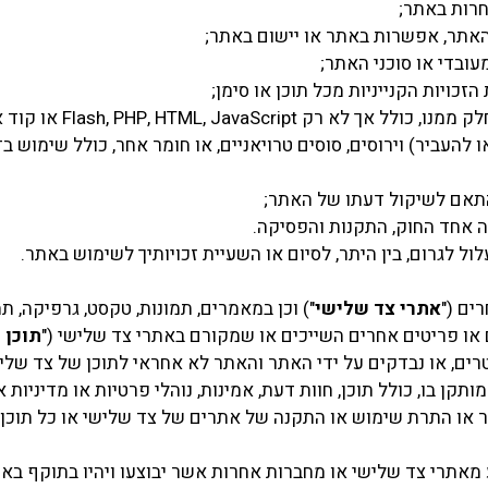
רות באתר;
האתר, אפשרות באתר או יישום באתר;
עובדי או סוכני האתר;
זכויות הקנייניות מכל תוכן או סימן;
Flash, PHP, HTML, JavaScr או קוד אחר;
 להעביר) וירוסים, סוסים טרויאניים, או חומר אחר, כולל שימוש ב
תאם לשיקול דעתו של האתר;
 אחד החוק, התקנות והפסיקה.
 לגרום, בין היתר, לסיום או השעיית זכויותיך לשימוש באתר.
ים ("
אתרי צד שלישי
") וכן במאמרים, תמונות, טקסט, גרפיקה, תמ
ים או פריטים אחרים השייכים או שמקורם באתרי צד שלישי ("
תוכן 
טרים, או נבדקים על ידי האתר והאתר לא אחראי לתוכן של צד של
קן בו, כולל תוכן, חוות דעת, אמינות, נוהלי פרטיות או מדיניות
ר או התרת שימוש או התקנה של אתרים של צד שלישי או כל תוכן
תרי צד שלישי או מחברות אחרות אשר יבוצעו ויהיו בתוקף באופן