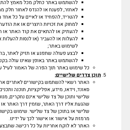
להשתמש באתר כחלק מכל מאמץ להתח
לאחזר, לפענח או להנדס לאחור חלק מ
להטריד, להפחיד או לאיים על כל אחד מ
למחוק את זכויות היוצרים או את הודעת ה
להעתיק או להתאים את קוד האתר או חלק ממנו, כולל אך לא רק ipt
להעלות או להעביר (או לנסות להעלות או
לשימוש באתר;
לבצע פעולה שתפגע או תזיק לאתר, בה
להשתמש באתר באופן שאינו עולה בקנה
כל שימוש באתר תוך הפרה של האמור לעיל עלול
תוכן
צדדים שלישיים:
האתר רשאי להשתמש בקישורים לאתרים אחר
סאונד, וידאו, מידע, אפליקציות, תוכנה ותכנ
שלישי ותוכן של צד שלישי אינם נחקרים, מנו
שהגעת אליו דרך האתר, שזמין דרך האתר או מות
שלישי או בתוכן של צד שלישי. שימוש בקישו
מרמזת על אישור או אישור לכך על ידינו.
האתר לא לוקח אחריות על כל רכישה שתבצע מא