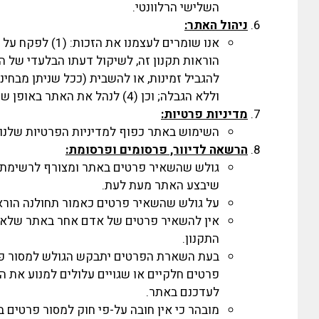
השלישי הרלוונטי.
ניהול האתר:
להגביל זמינות, או להשבית (ככל שניתן מבחי
וללא הגבלה; וכן (4) לנהל את האתר באופן שיגן על זכויותיו ורכושו ויקל על תפקודו התקין.
מדיניות
פרטיות:
השימוש באתר כפוף למדיניות הפרטיות שלנו
הרשאה לדיוור, פרסומים ופרסומת:
גולש שהשאיר פרטים באתר ומצורף לרשימת הד
שיבצע האתר מעת לעת.
על גולש שהשאיר פרטים כאמור תחולנה הוראו
אין להשאיר פרטים של אדם אחר באתר שלא ב
התקנון.
בעת השארת הפרטים יתבקש הגולש למסור פרטי
פרטים חלקיים או שגויים עלולים למנוע את 
לעדכנם באתר.
מובהר כי אין חובה על-פי חוק למסור פרטים ב