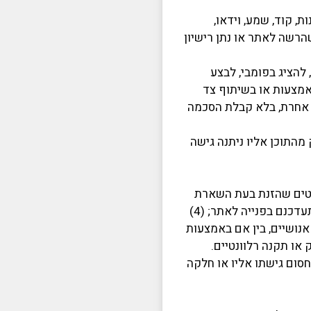
ת, קוד, שמע, וידאו,
הרשה לאתר או נתן רישיון
, להפיץ, להציג בפומבי, לבצע
 באמצעות או בשיתוף צד
רך אחרת, בלא קבלת הסכמה
מהתוכן אליו ניתנה גישה
ייב ומצהיר כדלקמן: (1) הגלישה באתר והשימוש הם באחריותך הבלעדית; (2) הפרטים שהזנת בעת השארת
הפרטים ורכישה באתר הם נכונים, עדכניים, מדיוקים ומלאים; (3) ככל ויהיה בכך צורך, במקרה של שינוי פרטים תעדכנם בפנייה לאתר; (4)
וטומטיים או לא אנושיים, בין אם באמצעות
סום גישתו אליו או חלקה