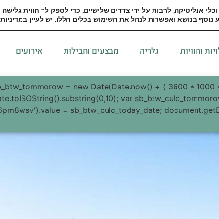
כלי אנליטיקה, לרבות על ידי צדדים שלישיים, כדי לספק לך חווית גלישה
 נוסף בנושא ואפשרות לנהל את השימוש בכלים הללו, יש לעיין
במדיניות 
יות וחוויות
גלריה
מבצעים וחבילות
אירועים
sb_btw_tommorow = new Date(Date.now() + ( 3600 * 1000 *
e.toISOString().substring(0,10); var sb_btw_culc_tommoro
6pm8wsv').value = sb_btw_culc_today_date; document.get