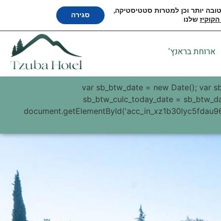
 טובה יותר וכן למטרות סטטיסטיקה,
English
סגירה
הקוקיז
שלנו
ארוחת בראנץ’
var sb_btw_date = new Date(); var 
sb_btw_culc_today_date = sb_btw_dat
document.getElementById('acc_in_xz1b30lyc5fdau9