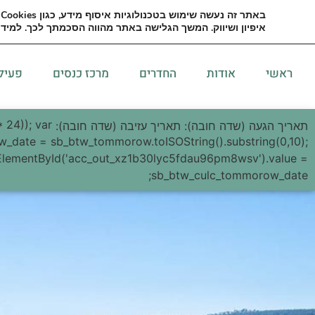
באתר זה נעשה שימוש בטכנולוגיות איסוף מידע, כגון
Cookies
ו
למידע נוסף ולהזמנות: 02-5347000
יצירת קשר
איפיון ושיווק. המשך הגלישה באתר מהווה הסכמתך לכך. למידע
ראשי
אודות
החדרים
מרכז כנסים
פעילו
 24)); var
תאריך הגעה (שדה חובה):
תאריך עזיבה (שדה חובה):
w_date = sb_btw_tommorow.toISOString().substring(0,10);
ElementById('acc_out_xz1b30lyc5fdau96pm8wsv').value =
sb_btw_culc_tommorow_date;