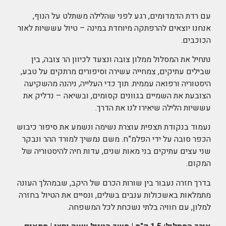
עם רדת הדמדומים, רגע לפני שהלילה משתלט על הנוף,
אנחנו יוצאים להרפתקה מיוחדת במינה – טיול עששיות לאור
הכוכבים.
נתחיל את המסלול ממלון צובה ונצעד לכיוון הר צובה, בין
שבילים עתיקים, צמחייה עשירה וסיפורים מרתקים על טבע,
היסטוריה ורפואה עממית. תוך כדי העלייה, ניהנה מהשקיעה
הצובעת את השמיים בגוונים קסומים, ובשיאה – נדליק את
עששיות הלילה שיאירו לנו את הדרך.
נעמוד בנקודת תצפית עוצרת נשימה ונשמע את סיפור כיבוש
הכפר סובה על ידי הפלמ”ח. משם נמשיך למורד ההר ונבקר
שני עצים עתיקים בני מאות שנים, עדות חיה להיסטוריה של
המקום.
בדרך חזרה נעבור בין שורות הכרם של היקב, שבמהלך העונה
מתמלאות באשכולות ענבים בשלים, ונסיים את הטיול בחזרה
למלון, עם חוויה בלתי נשכחת לכל המשפחה.