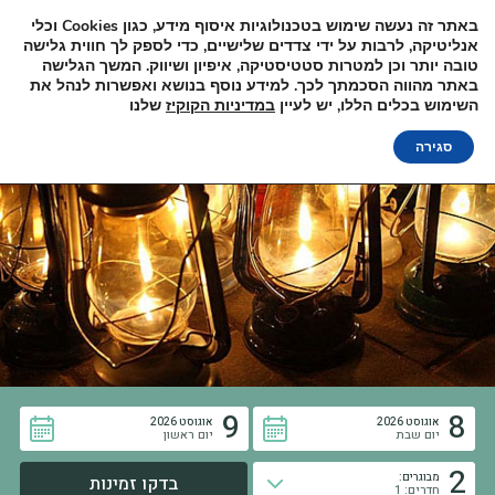
באתר זה נעשה שימוש בטכנולוגיות איסוף מידע, כגון
Cookies
וכלי
למידע והזמנות
אנליטיקה, לרבות על ידי צדדים שלישיים, כדי לספק לך חווית גלישה
טובה יותר וכן למטרות סטטיסטיקה, איפיון ושיווק. המשך הגלישה
02-5347000
באתר מהווה הסכמתך לכך. למידע נוסף בנושא ואפשרות לנהל את
השימוש בכלים הללו, יש לעיין
במדיניות הקוקיז
שלנו
סגירה
9
8
אוגוסט 2026
אוגוסט 2026
יום שבת
יום ראשון
2
מבוגרים:
חדרים: 1